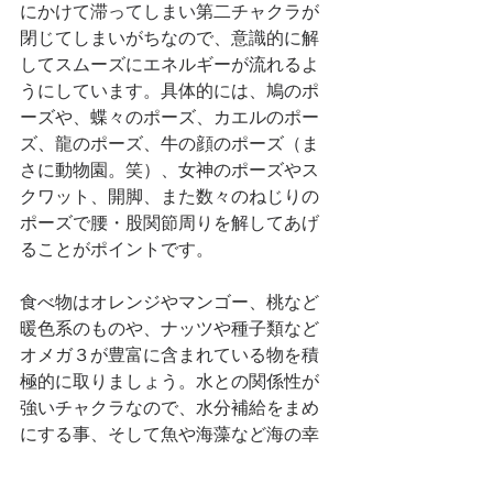
にかけて滞ってしまい第二チャクラが
閉じてしまいがちなので、意識的に解
してスムーズにエネルギーが流れるよ
うにしています。具体的には、鳩のポ
ーズや、蝶々のポーズ、カエルのポー
ズ、龍のポーズ、牛の顔のポーズ（ま
さに動物園。笑）、女神のポーズやス
クワット、開脚、また数々のねじりの
ポーズで腰・股関節周りを解してあげ
ることがポイントです。
食べ物はオレンジやマンゴー、桃など
暖色系のものや、ナッツや種子類など
オメガ３が豊富に含まれている物を積
極的に取りましょう。水との関係性が
強いチャクラなので、水分補給をまめ
にする事、そして魚や海藻など海の幸
もオススメです。スパイスはシナモン
やココナッツ、バニラ、ターメリック