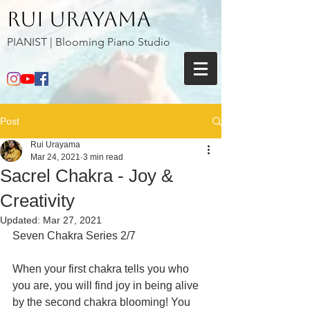
​Rui Urayama
PIANIST | Blooming Piano Studio
Post
Rui Urayama
Mar 24, 2021
3 min read
Sacrel Chakra - Joy &
Creativity
Updated:
Mar 27, 2021
Seven Chakra Series 2/7
When your first chakra tells you who 
you are, you will find joy in being alive 
by the second chakra blooming! You 