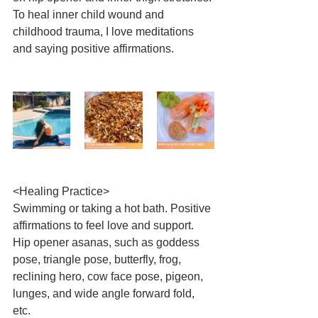
To heal inner child wound and 
childhood trauma, I love meditations 
and saying positive affirmations.
<Healing Practice>
Swimming or taking a hot bath. Positive 
affirmations to feel love and support. 
Hip opener asanas, such as goddess 
pose, triangle pose, butterfly, frog, 
reclining hero, cow face pose, pigeon, 
lunges, and wide angle forward fold, 
etc.